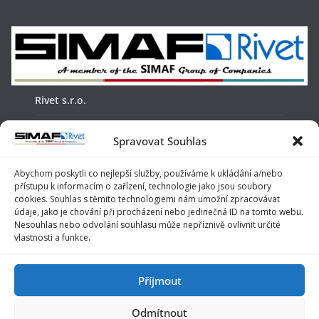
Rivet s.r.o.
Žabinská 18
Spravovat Souhlas
911 05, Trenčín
Abychom poskytli co nejlepší služby, používáme k ukládání a/nebo
přístupu k informacím o zařízení, technologie jako jsou soubory
telefon: +421 32 6522442
cookies. Souhlas s těmito technologiemi nám umožní zpracovávat
údaje, jako je chování při procházení nebo jedinečná ID na tomto webu.
e-mail:
info@rivet.sk
Nesouhlas nebo odvolání souhlasu může nepříznivě ovlivnit určité
vlastnosti a funkce.
O nás
Obchodné podmienky
Příjmout
Reklamačný poriadok
Odmítnout