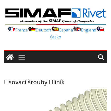
Skip
to
content
France
Deutsch
España
England
Česko
Lisovací šrouby Hliník