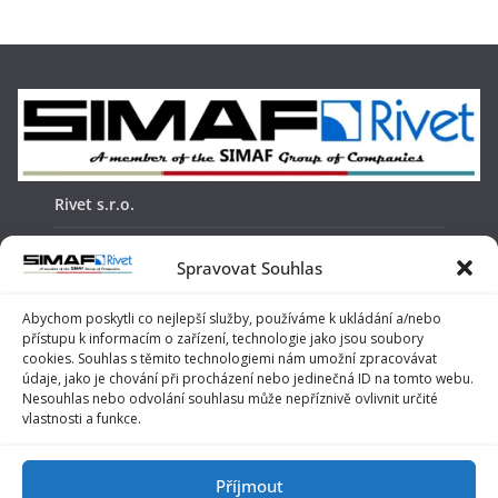
Rivet s.r.o.
Žabinská 18
Spravovat Souhlas
911 05, Trenčín
Abychom poskytli co nejlepší služby, používáme k ukládání a/nebo
přístupu k informacím o zařízení, technologie jako jsou soubory
telefon: +421 32 6522442
cookies. Souhlas s těmito technologiemi nám umožní zpracovávat
údaje, jako je chování při procházení nebo jedinečná ID na tomto webu.
e-mail:
info@rivet.sk
Nesouhlas nebo odvolání souhlasu může nepříznivě ovlivnit určité
vlastnosti a funkce.
O nás
Obchodné podmienky
Příjmout