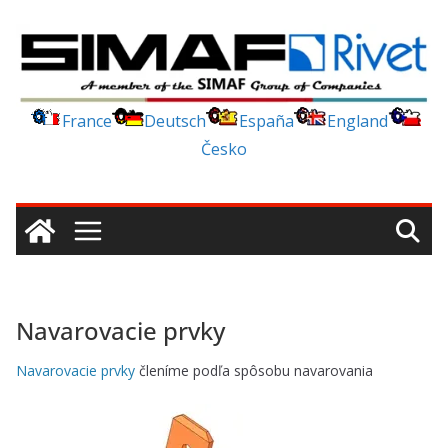
Skip
to
content
France
Deutsch
España
England
Česko
Navarovacie prvky
Navarovacie prvky
členíme podľa spôsobu navarovania