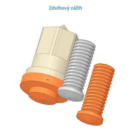
Zdvihový zážih