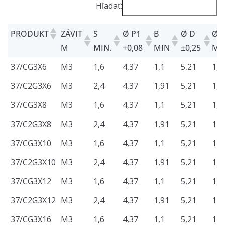
Hľadať:
PRODUKT
ZÁVIT
S
Ø P1
B
Ø D
Ø 
M
MIN.
+0,08
MIN
±0,25
MA
PRODUKT
ZÁVIT
S
Ø P1
B
Ø D
Ø 
37/CG3X6
M3
1,6
4,37
1,1
5,21
1,0
M
MIN.
+0,08
MIN
±0,25
MA
37/C2G3X6
M3
2,4
4,37
1,91
5,21
1,8
37/CG3X8
M3
1,6
4,37
1,1
5,21
1,0
37/C2G3X8
M3
2,4
4,37
1,91
5,21
1,8
37/CG3X10
M3
1,6
4,37
1,1
5,21
1,0
37/C2G3X10
M3
2,4
4,37
1,91
5,21
1,8
37/CG3X12
M3
1,6
4,37
1,1
5,21
1,0
37/C2G3X12
M3
2,4
4,37
1,91
5,21
1,8
37/CG3X16
M3
1,6
4,37
1,1
5,21
1,0