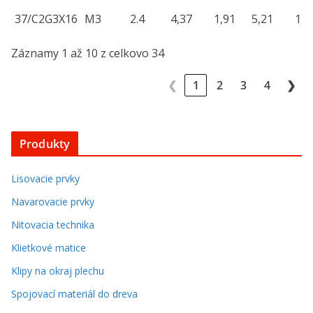
37/C2G3X16
M3
2.4
4,37
1,91
5,21
1,8
Záznamy 1 až 10 z celkovo 34
❮
1
2
3
4
❯
Produkty
Lisovacie prvky
Navarovacie prvky
Nitovacia technika
Klietkové matice
Klipy na okraj plechu
Spojovací materiál do dreva