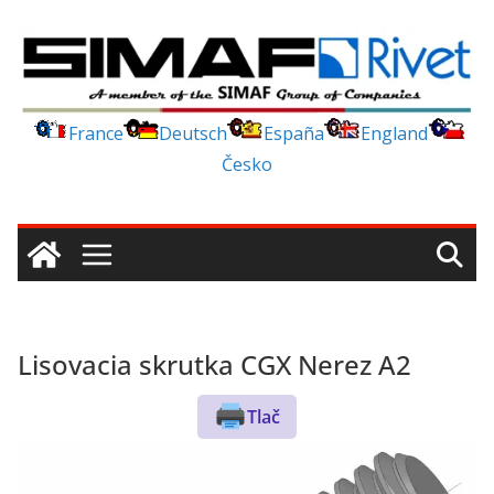
Skip
to
content
France
Deutsch
España
England
Česko
Lisovacia skrutka CGX Nerez A2
Tlač