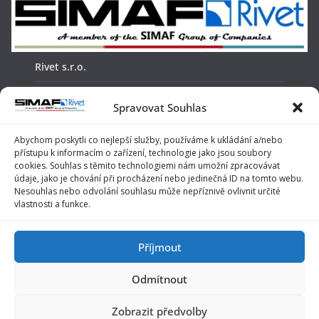
Rivet s.r.o.
Žabinská 18
Spravovat Souhlas
911 05, Trenčín
Abychom poskytli co nejlepší služby, používáme k ukládání a/nebo
přístupu k informacím o zařízení, technologie jako jsou soubory
telefon: +421 32 6522442
cookies. Souhlas s těmito technologiemi nám umožní zpracovávat
údaje, jako je chování při procházení nebo jedinečná ID na tomto webu.
e-mail:
info@rivet.sk
Nesouhlas nebo odvolání souhlasu může nepříznivě ovlivnit určité
vlastnosti a funkce.
O nás
Obchodné podmienky
Příjmout
Reklamačný poriadok
Odmítnout
Zobrazit předvolby