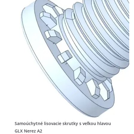
Samoúchytné lisovacie skrutky s veľkou hlavou
GLX Nerez A2