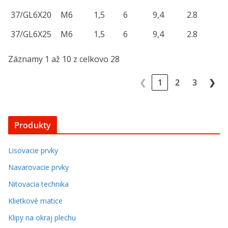
37/GL6X20
M6
1,5
6
9,4
2.8
1
37/GL6X25
M6
1,5
6
9,4
2.8
1
Záznamy 1 až 10 z celkovo 28
❮
1
2
3
❯
Produkty
Lisovacie prvky
Navarovacie prvky
Nitovacia technika
Klietkové matice
Klipy na okraj plechu