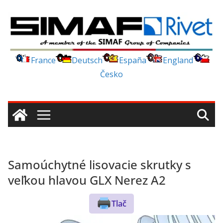
Skip
to
content
France
Deutsch
España
England
Česko
Samoúchytné lisovacie skrutky s
veľkou hlavou GLX Nerez A2
Tlač