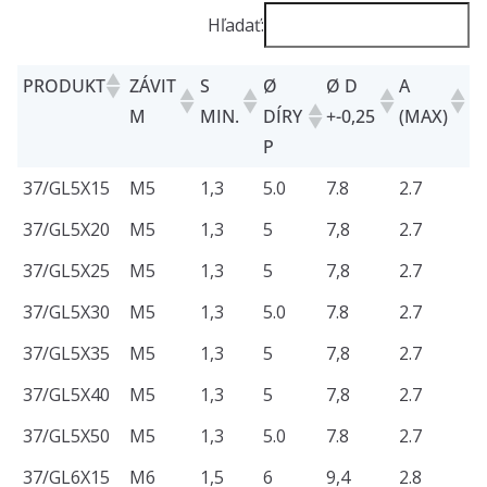
Hľadať:
PRODUKT
ZÁVIT
S
Ø
Ø D
A
X
M
MIN.
DÍRY
+-0,25
(MAX)
P
PRODUKT
ZÁVIT
S
Ø
Ø D
A
X
37/GL5X15
M5
1,3
5.0
7.8
2.7
1
M
MIN.
DÍRY
+-0,25
(MAX)
37/GL5X20
M5
1,3
5
7,8
2.7
1
P
37/GL5X25
M5
1,3
5
7,8
2.7
1
37/GL5X30
M5
1,3
5.0
7.8
2.7
1
37/GL5X35
M5
1,3
5
7,8
2.7
1
37/GL5X40
M5
1,3
5
7,8
2.7
1
37/GL5X50
M5
1,3
5.0
7.8
2.7
1
37/GL6X15
M6
1,5
6
9,4
2.8
1