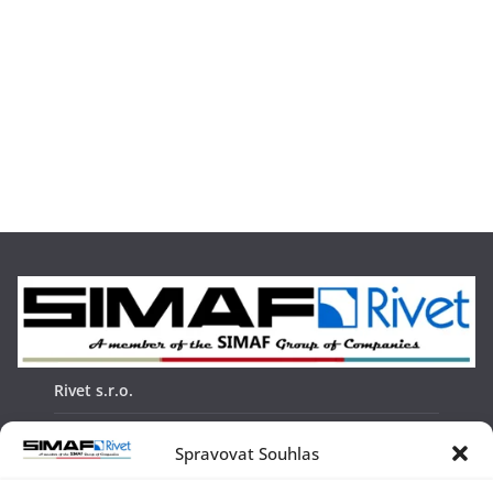
Rivet s.r.o.
Žabinská 18
Spravovat Souhlas
911 05, Trenčín