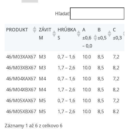
Hľadať:
PRODUKT
ZÁVIT
HRÚBKA
A
B
C
M
S
±0,6
±0,5
±0,3
– 0,0
PRODUKT
ZÁVIT
HRÚBKA
A
B
C
46/M03XAX67
M3
0,7 – 1,6
10.0
8,5
7,2
M
S
±0,6
±0,5
±0,3
46/M03XBX67
M3
1,7 – 2,6
10.0
8,5
8,2
– 0,0
46/M04XAX67
M4
0,7 – 1,6
10.0
8,5
7,2
46/M04XBX67
M4
1,7 – 2,6
10.0
8,5
8,2
46/M05XAX67
M5
0,7 – 1,6
10.0
8,5
7,2
46/M05XBX67
M5
1,7 – 2,6
10.0
8,5
8.2
Záznamy 1 až 6 z celkovo 6