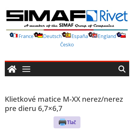
Skip
to
content
France
Deutsch
España
England
Česko
Klietkové matice M-XX nerez/nerez
pre dieru 6,7×6,7
Tlač