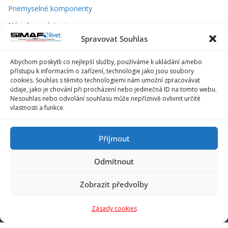
Priemyselné komponenty
Náradie a nástroje
Spravovat Souhlas
Abychom poskytli co nejlepší služby, používáme k ukládání a/nebo
přístupu k informacím o zařízení, technologie jako jsou soubory
cookies. Souhlas s těmito technologiemi nám umožní zpracovávat
údaje, jako je chování při procházení nebo jedinečná ID na tomto webu.
Nesouhlas nebo odvolání souhlasu může nepříznivě ovlivnit určité
vlastnosti a funkce.
Příjmout
Rivet s.r.o.
Odmítnout
Žabinská 18
Zobrazit předvolby
911 05, Trenčín
Zásady cookies
telefon: +421 32 6522442