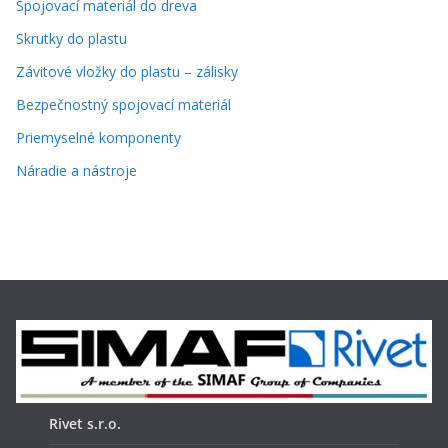
Spojovací materiál do dreva
Skrutky do plastu
Závitové vložky do plastu – zálisky
Bezpečnostný spojovací materiál
Priemyselné komponenty
Náradie a nástroje
Rivet s.r.o.