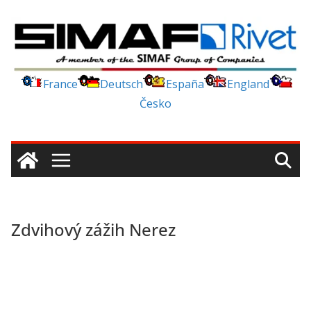
Skip
to
content
France
Deutsch
España
England
Česko
Zdvihový zážih Nerez