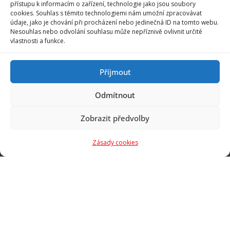
přístupu k informacím o zařízení, technologie jako jsou soubory
cookies. Souhlas s těmito technologiemi nám umožní zpracovávat
Skrutky do plastu
údaje, jako je chování při procházení nebo jedinečná ID na tomto webu.
Závitové vložky do plastu – zálisky
Nesouhlas nebo odvolání souhlasu může nepříznivě ovlivnit určité
vlastnosti a funkce.
Bezpečnostný spojovací materiál
Priemyselné komponenty
Příjmout
Náradie a nástroje
Odmítnout
Zobrazit předvolby
Zásady cookies
Rivet s.r.o.