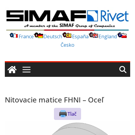
Skip
to
content
France
Deutsch
España
England
Česko
Nitovacie matice FHNI – Oceľ
Tlač