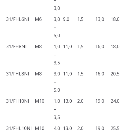
3,0
31/FHL6NI
M6
3,0
9,0
1,5
13,0
18,0
9
–
5,0
31/FH8NI
M8
1,0
11,0
1,5
16,0
18,0
1
–
3,5
31/FHL8NI
M8
3,0
11,0
1,5
16,0
20,5
1
–
5,0
31/FH10NI
M10
1,0
13,0
2,0
19,0
24,0
1
–
3,5
31/FHL10NI
M10
4,0
13,0
2,0
19,0
25,5
1