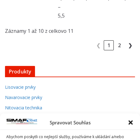
–
5,5
Záznamy 1 až 10 z celkovo 11
❮
1
2
❯
Produkty
Lisovacie prvky
Navarovacie prvky
Nitovacia technika
Klietkové matice
Spravovat Souhlas
Klipy na okraj plechu
Abychom poskytli co nejlepší služby, používáme k ukládání a/nebo
Spojovací materiál do dreva