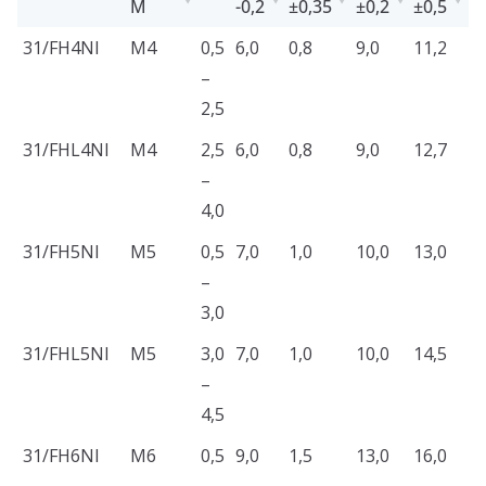
M
-0,2
±0,35
±0,2
±0,5
+
PRODUKT
ZÁVIT
S
C
E
T
L
C
31/FH4NI
M4
0,5
6,0
0,8
9,0
11,2
6
M
-0,2
±0,35
±0,2
±0,5
+
–
2,5
31/FHL4NI
M4
2,5
6,0
0,8
9,0
12,7
6
–
4,0
31/FH5NI
M5
0,5
7,0
1,0
10,0
13,0
7
–
3,0
31/FHL5NI
M5
3,0
7,0
1,0
10,0
14,5
7
–
4,5
31/FH6NI
M6
0,5
9,0
1,5
13,0
16,0
9
–