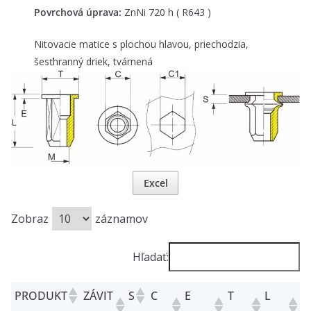
Povrchová úprava:
ZnNi 720 h ( R643 )
Nitovacie matice s plochou hlavou, priechodzia,
šesťhranný driek, tvárnená
Excel
Zobraz
záznamov
Hľadať:
PRODUKT
ZÁVIT
S
C
E
T
L
C