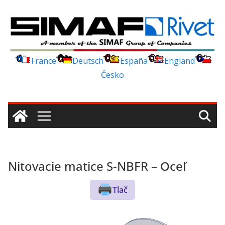
Skip
to
content
France
Deutsch
España
England
Česko
Nitovacie matice S-NBFR – Oceľ
Tlač