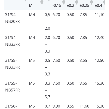
M
-0,15
±0,2
±0,25
±0,4
PRODUKT
ZÁVIT
S
D
E
T
L
31/S4-
M4
0,5
6,70
0,50
7,85
11,10
M
-0,15
±0,2
±0,25
±0,4
NB20FR
–
2,0
31/S4-
M4
2,0
6,70
0,50
7,85
12,40
NB33FR
–
3,3
31/S5-
M5
0,5
7,50
0,50
8,65
12,50
NB33FR
–
3,3
31/S5-
M5
3,3
7,50
0,50
8,65
15,30
NB57FR
–
5,7
31/S6-
M6
0,7
9,90
0,55
11,60
15,30