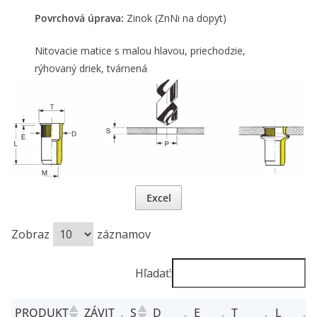
Povrchová úprava:
Zinok (ZnNi na dopyt)
Nitovacie matice s malou hlavou, priechodzie,
rýhovaný driek, tvárnená
Excel
Zobraz
záznamov
Hľadať:
PRODUKT
ZÁVIT
S
D
E
T
L