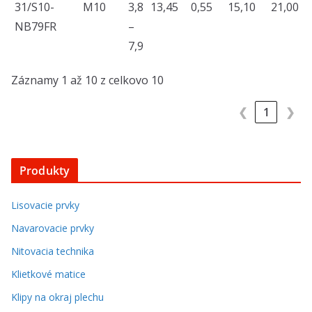
31/S10-
M10
3,8
13,45
0,55
15,10
21,00
NB79FR
–
7,9
Záznamy 1 až 10 z celkovo 10
❮
1
❯
Produkty
Lisovacie prvky
Navarovacie prvky
Nitovacia technika
Klietkové matice
Klipy na okraj plechu