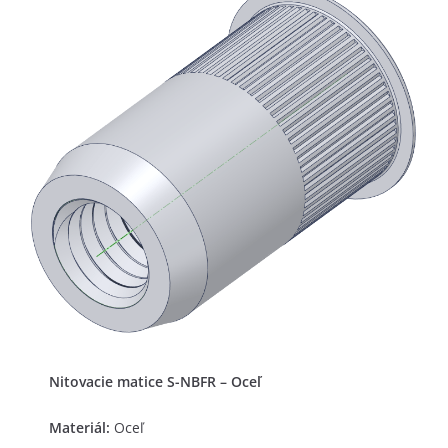
Nitovacie matice S-NBFR – Oceľ
Materiál:
Oceľ