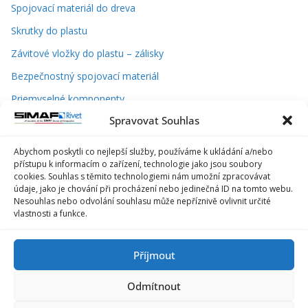
Spojovací materiál do dreva
Skrutky do plastu
Závitové vložky do plastu – zálisky
Bezpečnostný spojovací materiál
Priemyselné komponenty
Spravovat Souhlas
Náradie a nástroje
Abychom poskytli co nejlepší služby, používáme k ukládání a/nebo
přístupu k informacím o zařízení, technologie jako jsou soubory
cookies. Souhlas s těmito technologiemi nám umožní zpracovávat
údaje, jako je chování při procházení nebo jedinečná ID na tomto webu.
Nesouhlas nebo odvolání souhlasu může nepříznivě ovlivnit určité
vlastnosti a funkce.
Příjmout
Odmítnout
Rivet s.r.o.