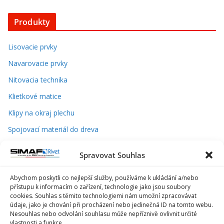
Produkty
Lisovacie prvky
Navarovacie prvky
Nitovacia technika
Klietkové matice
Klipy na okraj plechu
Spojovací materiál do dreva
Skrutky do plastu
Spravovat Souhlas
Závitové vložky do plastu – zálisky
Abychom poskytli co nejlepší služby, používáme k ukládání a/nebo
Bezpečnostný spojovací materiál
přístupu k informacím o zařízení, technologie jako jsou soubory
Priemyselné komponenty
cookies. Souhlas s těmito technologiemi nám umožní zpracovávat
údaje, jako je chování při procházení nebo jedinečná ID na tomto webu.
Náradie a nástroje
Nesouhlas nebo odvolání souhlasu může nepříznivě ovlivnit určité
vlastnosti a funkce.