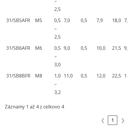
–
2,5
31/SB5AFR
M5
0,5
7,0
0,5
7,9
18,0
7,0
–
2,5
31/SB6AFR
M6
0,5
9,0
0,5
10,0
21,5
9,0
–
3,0
31/SB8BFR
M8
1,0
11,0
0,5
12,0
22,5
11,
–
3,2
Záznamy 1 až 4 z celkovo 4
❮
1
❯