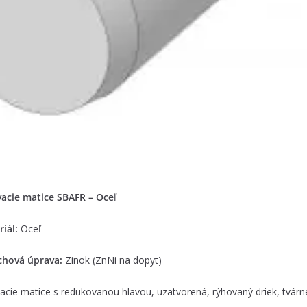
vacie matice SBAFR – Oce
ľ
iál:
Oceľ
chová úprava:
Zinok (ZnNi na dopyt)
acie matice s redukovanou hlavou, uzatvorená, rýhovaný driek, tvár