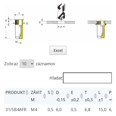
Excel
Zobraz
záznamov
Hľadať:
PRODUKT
ZÁVIT
S
D
E
T
L
P
M
-0,15
±0,2
±0,3
±1
+0,
PRODUKT
ZÁVIT
S
D
E
T
L
P
31/SB4AFR
M4
0,5
6,0
0,5
6,8
15,0
6,0
M
-0,15
±0,2
±0,3
±1
+0,