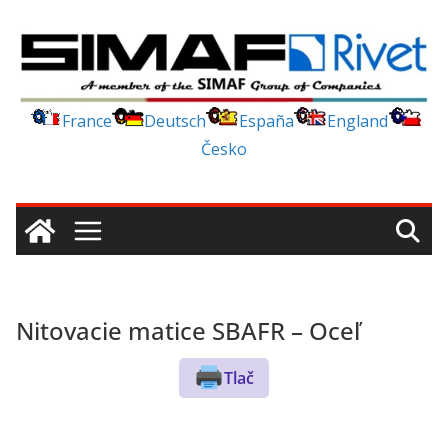
Skip
to
content
France
Deutsch
España
England
Česko
Nitovacie matice SBAFR – Oceľ
Tlač