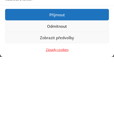
Příjmout
Odmítnout
Zobrazit předvolby
Zásady cookies
Rivet s.r.o.
Žabinská 18
911 05, Trenčín
telefon: +421 32 6522442
e-mail:
info@rivet.sk
O nás