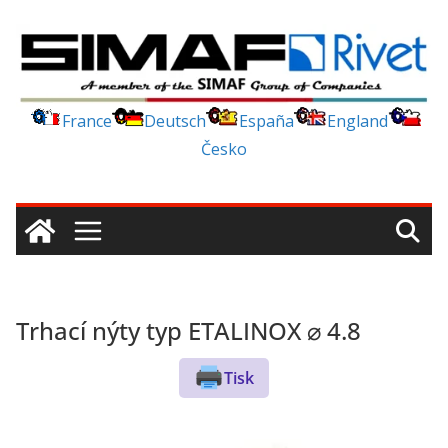
Skip
to
content
France
Deutsch
España
England
Česko
Trhací nýty typ ETALINOX ⌀ 4.8
Tisk