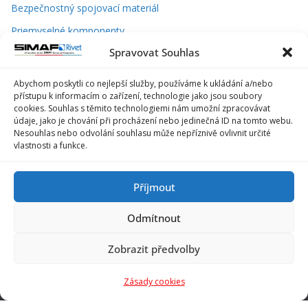
Bezpečnostný spojovací materiál
Priemyselné komponenty
Spravovat Souhlas
Náradie a nástroje
Abychom poskytli co nejlepší služby, používáme k ukládání a/nebo
přístupu k informacím o zařízení, technologie jako jsou soubory
cookies. Souhlas s těmito technologiemi nám umožní zpracovávat
údaje, jako je chování při procházení nebo jedinečná ID na tomto webu.
Nesouhlas nebo odvolání souhlasu může nepříznivě ovlivnit určité
vlastnosti a funkce.
Příjmout
Odmítnout
Rivet s.r.o.
Zobrazit předvolby
Žabinská 18
Zásady cookies
911 05, Trenčín