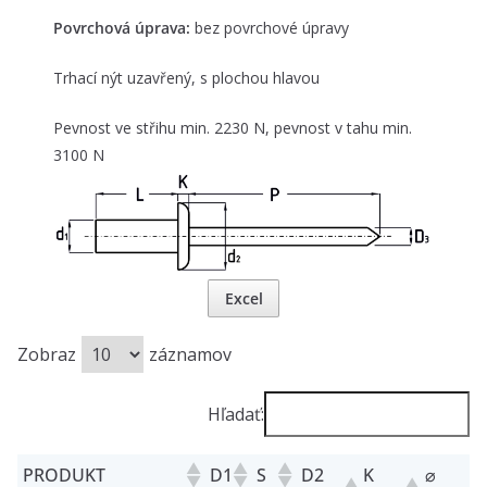
Povrchová úprava:
bez povrchové úpravy
Trhací nýt uzavřený, s plochou hlavou
Pevnost ve střihu min. 2230 N, pevnost v tahu min.
3100 N
Excel
Zobraz
záznamov
Hľadať:
PRODUKT
D1
S
D2
K
⌀